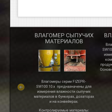
ВЛАГОМЕР СЫПУЧИХ
ВЛ
ОЛНОВЫЙ
МАТЕРИАЛОВ
УРОВНЯ FIZEPR-
Вла
UR
SW10
изме
олновые
ком
ы FIZEPR-SIUR
продук
для применения
Основн
ых температурах
ачестве датчиков
Влагомеры серии FIZEPR-
ля определения
SW100.10.х предназначены для
 сред с нечетко
измерения влажности сыпучих
ицей (например,
материалов в бункерах, дозаторах
того слоя пены),
и на конвейерах.
ерехода сред из
ого состояния в
Контролируемые материалы: