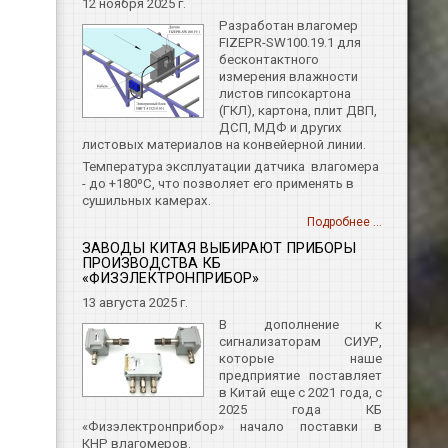
12 ноября 2025 г.
Разработан влагомер
FIZEPR-SW100.19.1 для
бесконтактного
измерения влажности
листов гипсокартона
(ГКЛ), картона, плит ДВП,
ДСП, МДФ и других
листовых материалов на конвейерной линии.
Температура эксплуатации датчика влагомера
- до +180ºС, что позволяет его применять в
сушильных камерах.
Подробнее ...
ЗАВОДЫ КИТАЯ ВЫБИРАЮТ ПРИБОРЫ
ПРОИЗВОДСТВА КБ
«ФИЗЭЛЕКТРОНПРИБОР»
13 августа 2025 г.
В дополнение к
сигнализаторам СИУР,
которые наше
предприятие поставляет
в Китай еще с 2021 года, с
2025 года КБ
«Физэлектронприбор» начало поставки в
КНР влагомеров.