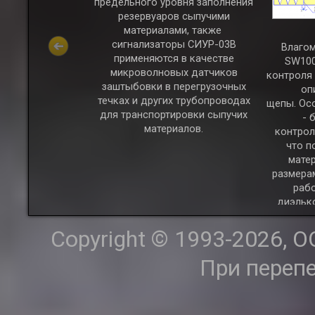
предельного уровня заполнения
 для измерения
резервуаров сыпучими
в с высокой
материалами, также
 проводимостью,
сигнализаторы СИУР-03В
Влагом
ких как соли,
применяются в качестве
SW100
нтраты, шламы
микроволновых датчиков
контроля
производств,
заштыбовки в перегрузочных
оп
 вод, антрацит,
течках и других трубопроводах
щепы. Ос
е смолы и др.
для транспортировки сыпучих
- 
лизаторы могут
материалов.
контрол
еняться для
что п
концентрации
мате
олей, кислот
размера
а также для
раб
отоке жирности
диэльк
роизводстве
измерен
го масла.
ко
Copyright © 1993-2026, 
матер
метр
При переп