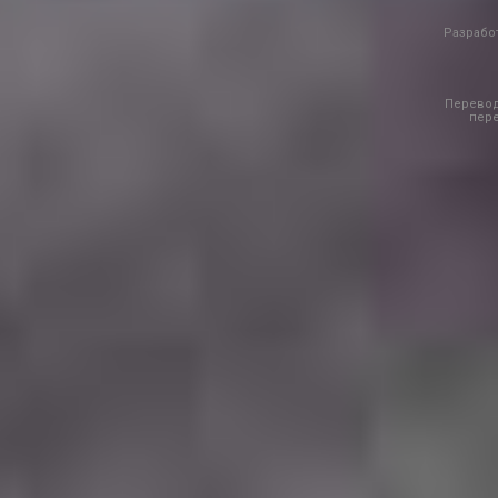
Разработ
Перевод
пере