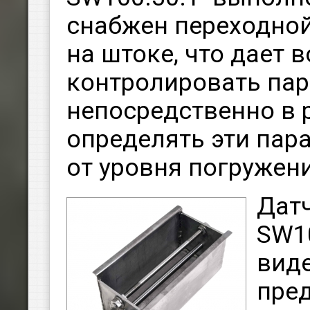
снабжен переходной
на штоке, что дает
контролировать па
непосредственно в 
определять эти пар
от уровня погружен
Датч
SW1
вид
пре