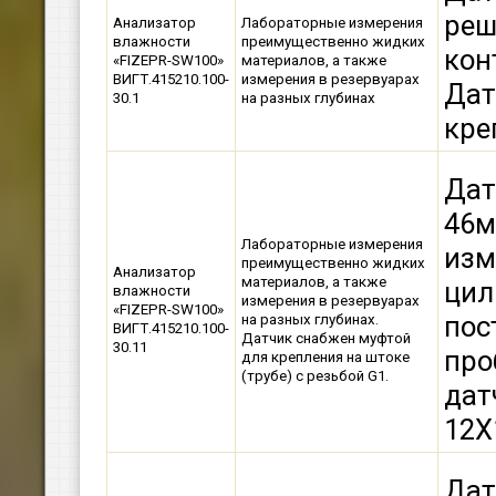
реш
Анализатор
Лабораторные измерения
влажности
преимущественно жидких
кон
«FIZEPR-SW100»
материалов, а также
ВИГТ.415210.100-
измерения в резервуарах
Дат
30.1
на разных глубинах
кре
Дат
46м
Лабораторные измерения
изм
преимущественно жидких
Анализатор
материалов, а также
цил
влажности
измерения в резервуарах
«FIZEPR-SW100»
пос
на разных глубинах.
ВИГТ.415210.100-
Датчик снабжен муфтой
30.11
про
для крепления на штоке
(трубе) с резьбой G1.
дат
12Х
Дат