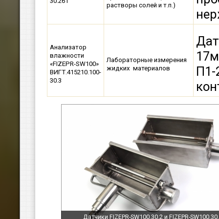
30.261
растворы солей и т.п.)
нер
Дат
Анализатор
17м
влажности
Лабораторные измерения
«FIZEPR-SW100»
П1-
жидких материалов
ВИГТ.415210.100-
30.3
кон
Датчики FIZEPR-SW100.30.2 и FIZEPR-SW100.30