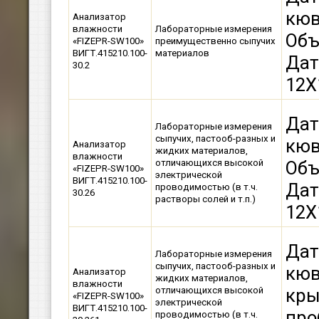
кюв
Анализатор
влажности
Лабораторные измерения
Объ
«FIZEPR-SW100»
преимущественно сыпучих
ВИГТ.415210.100-
материалов
Дат
30.2
12Х
Дат
Лабораторные измерения
сыпучих, пастооб-разных и
кюв
Анализатор
жидких материалов,
влажности
Объ
отличающихся высокой
«FIZEPR-SW100»
электрической
ВИГТ.415210.100-
Дат
проводимостью (в т.ч.
30.26
растворы солей и т.п.)
12Х
Дат
Лабораторные измерения
сыпучих, пастооб-разных и
кюв
Анализатор
жидких материалов,
влажности
кры
отличающихся высокой
«FIZEPR-SW100»
электрической
ВИГТ.415210.100-
про
проводимостью (в т.ч.