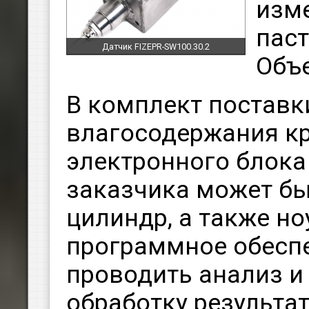
изм
пас
Датчик FIZEPR-SW100.30.2
Объе
В комплект поставк
влагосодержания кр
электронного блока
заказчика может б
цилиндр, а также но
программное обесп
проводить анализ и
обработку результа