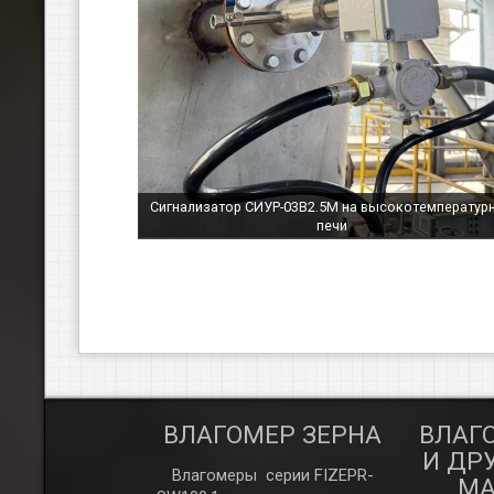
Сигнализатор СИУР-03В2.5М на высокотемператур
печи
АТОРНЫЙ
ВЛАГОМЕР ЗЕРНА
ВЛАГ
ГОМЕР
И ДР
Влагомеры серии FIZEPR-
МА