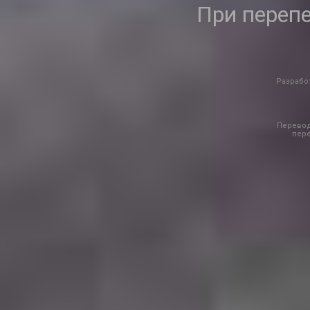
При переп
Разработ
Перевод
пере