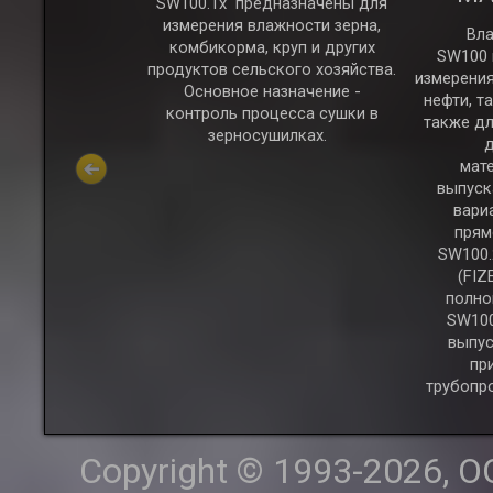
SW100.1х предназначены для
й измеритель
измерения влажности зерна,
 диэлькометр
Вла
комбикорма, круп и других
0.30 обладает
SW100 
продуктов сельского хозяйства.
вствительностью
измерения
Основное назначение -
ю измерений,
нефти, т
контроль процесса сушки в
 измерение не
также дл
зерносушилках.
жности, но и
д
иэлектрической
мат
и. Может быть
выпуск
 для контроля
вари
ей, так и
прям
сных сыпучих
SW100.2
иалов.
(FIZ
полно
SW100
выпус
пр
трубопро
Copyright © 1993-2026, 