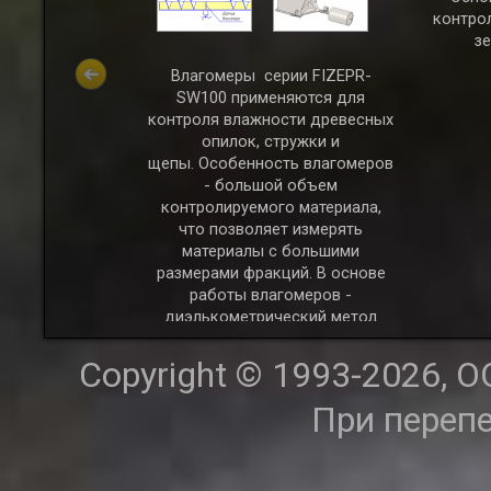
оварной нефти, а
контро
ерения мазута и
з
 жидких
в. Датчики
Влагомеры серии FIZEPR-
 в нескольких
SW100 применяются для
исполнения:
контроля влажности древесных
ом (FIZEPR-
опилок, стружки и
23.x), угловом
щепы. Особенность влагомеров
100.24.x) и
- большой объем
ном (FIZEPR-
контролируемого материала,
. Готовятся к
что позволяет измерять
дификации с
материалы с большими
инением к
размерами фракций. В основе
типа "сэндвич".
работы влагомеров -
диэлькометрический метод
измерения с зондированием
контролируемого
Copyright © 1993-2026, 
материала радиоволнами
метрового диапазона.
При переп