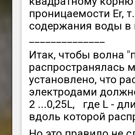
квадратному корню 
проницаемости Er, т.
содержания воды в 
______________
Итак, чтобы волна "
распространялась 
установлено, что ра
электродами должно
2 ...0,25L, где L - 
вдоль которой расп
Но это правило не 