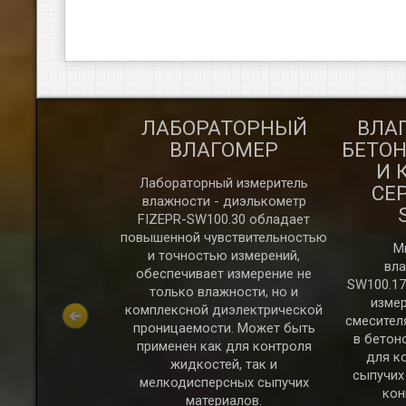
ГОМЕР
ЛАБОРАТОРНЫЙ
ВЛА
ЕСНЫХ
ВЛАГОМЕР
БЕТО
 И ЩЕПЫ
И 
Лабораторный измеритель
СЕР
влажности - диэлькометр
FIZEPR-SW100.30 обладает
повышенной чувствительностью
М
и точностью измерений,
вла
обеспечивает измерение не
SW100.17
только влажности, но и
изме
комплексной диэлектрической
ерии FIZEPR-
смесителя
проницаемости. Может быть
еняются для
в бетон
применен как для контроля
ности древесных
для к
жидкостей, так и
стружки и
сыпучих
мелкодисперсных сыпучих
ость влагомеров
кон
материалов.