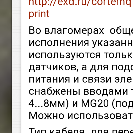
http://exd.ru/corte
print
Во влагомерах об
исполнения указан
используются толь
датчиков, а для по
питания и связи эл
снабжены вводами т
4...8мм) и MG20 (по
Можно использовать
Тип кабеля для пер