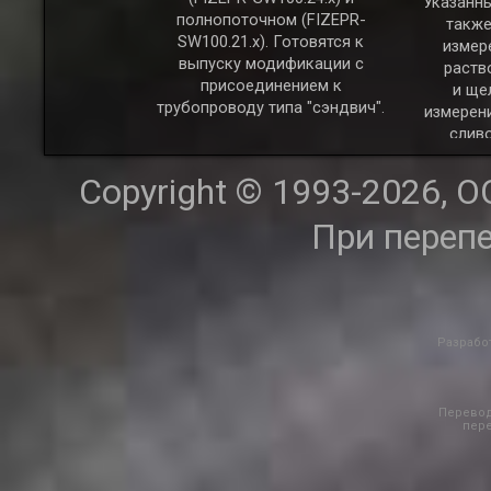
ой объем
Указанн
полнопоточном (FIZEPR-
ого материала,
также
SW100.21.x). Готовятся к
яет измерять
измер
выпуску модификации с
 с большими
раств
присоединением к
кций. В основе
и ще
трубопроводу типа "сэндвич".
агомеров -
измерен
ический метод
слив
зондированием
сл
ируемого
Copyright © 1993-2026, 
радиоволнами
 диапазона.
При переп
Разработ
Перевод
пере