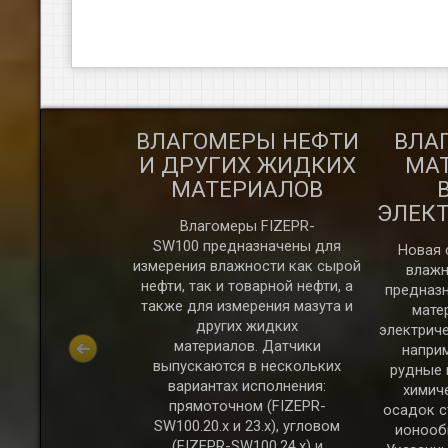
ГОМЕР
ВЛАГОМЕРЫ НЕФТИ
ВЛА
ЕСНЫХ
И ДРУГИХ ЖИДКИХ
МАТ
 И ЩЕПЫ
МАТЕРИАЛОВ
ЭЛЕК
Влагомеры FIZEPR-
SW100 предназначены для
Новая 
измерения влажности как сырой
влажн
нефти, так и товарной нефти, а
предназн
также для измерения мазута и
мате
других жидких
электрич
материалов. Датчики
ерии FIZEPR-
наприм
выпускаются в нескольких
еняются для
рудные 
вариантах исполнения:
ности древесных
химич
прямоточном (FIZEPR-
стружки и
осадок с
SW100.20.x и 23.x), угловом
ость влагомеров
ионооб
(FIZEPR-SW100.24.x) и