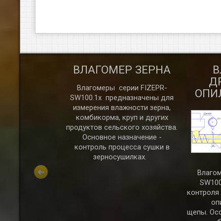
САЛЬНЫЙ
ВЛАГОМЕР ЗЕРНА
В
ГОМЕР
Д
Влагомеры серии FIZEPR-
ОПИ
SW100.1х предназначены для
измерения влажности зерна,
комбикорма, круп и других
продуктов сельского хозяйства.
Основное назначение -
контроль процесса сушки в
зерносушилках.
ые влагомеры
R-SW100.11.х
Влагом
 для измерения
SW100
апазоне от 0 до
контроля
ных сыпучих и
оп
атериалов:
щепы. Ос
, масла, песка,