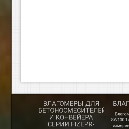
АТОРНЫЙ
ВЛАГОМЕРЫ ДЛЯ
ВЛА
ГОМЕР
БЕТОНОСМЕСИТЕЛЕЙ
Влагом
И КОНВЕЙЕРА
SW100.1
й измеритель
СЕРИИ FIZEPR-
измерен
 диэлькометр