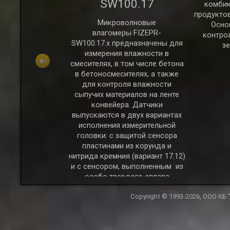
SW100.17
комбик
0.30 обладает
продуктов
вствительностью
Микроволновые
Осно
ю измерений,
влагомеры FIZEPR-
контро
 измерение не
SW100.17.x предназначены для
з
жности, но и
измерения влажности в
иэлектрической
смесителях, в том числе бетона
и. Может быть
в бетоносмесителях, а также
 для контроля
для контроля влажности
ей, так и
сыпучих материалов на ленте
сных сыпучих
конвейера. Датчики
иалов.
выпускаются в двух вариантах
исполнения измерительной
головки: с защитой сенсора
пластинами из корунда и
нитрида кремния (вариант 17.12)
и с сенсором, выполненным из
особо твердого сплава
(варианты 17.8 и 17.85).
Copyright © 1993-2026, ООО К