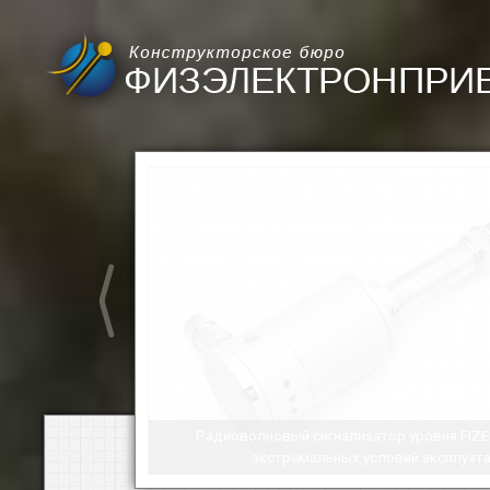
Радиоволновый сигнализатор уровня FIZE
экстремальных условий эксплуат