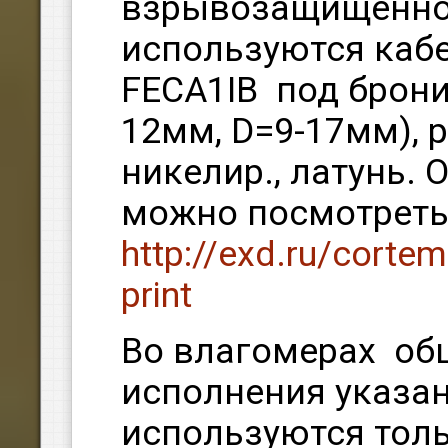
взрывозащищенно
используются каб
FECA1IB под брон
12мм, D=9-17мм), р
никелир., латунь. 
можно посмотреть
http://exd.ru/cort
print
Во влагомерах о
исполнения указа
используются тол