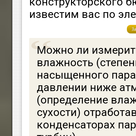
конструкторского бю
известим вас по эл
За
Можно ли измери
влажность (степен
насыщенного пара
давлении ниже ат
(определение вла
сухости) отработа
конденсаторах па