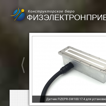
FIZEPR-SW100.10.41: moisture meter for sawdus