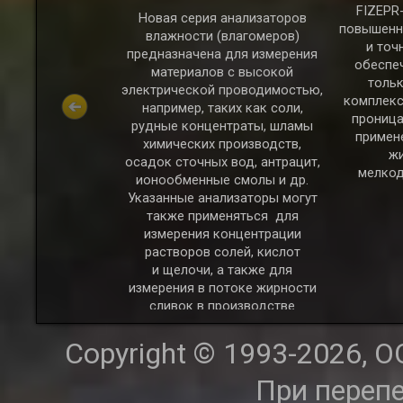
FIZEPR
Новая серия анализаторов
повышенн
влажности (влагомеров)
и точ
предназначена для измерения
обеспе
материалов с высокой
тольк
электрической проводимостью,
комплекс
ерии FIZEPR-
например, таких как соли,
проница
едназначены для
рудные концентраты, шламы
примен
жности сыпучих
химических производств,
жи
 в бункерах,
осадок сточных вод, антрацит,
мелкод
на конвейерах.
ионообменные смолы и др.
Указанные анализаторы могут
ые материалы:
также применяться для
к, силикатная
измерения концентрации
й уголь (в т.ч.
растворов солей, кислот
глина, руда,
и щелочи, а также для
илки и щепа, а
измерения в потоке жирности
м, зерно, мука,
сливок в производстве
угие продукты
сливочного масла.
 хозяйства.
Copyright © 1993-2026, 
При переп