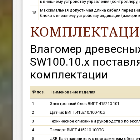
к внешнему устройству управления (контроллеру, 
Максимальная допустимая длина кабеля передачи 
15
блока к внешнему устройству индикации (измерите
КОМПЛЕКТАЦИ
Влагомер древесных
SW100.10.х поставл
комплектации
№ поз.
Наименование изделия
1
Электронный блок ВИГТ.415210.101
2
Датчик ВИГТ.415210.100-10.х
3
Техническое описание и руководство по эксп
4
Паспорт ВИГТ.415210.100ПС
5
USB-flash накопитель с программным обеспе