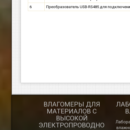
6
Преобразователь USB-RS485 для подключения
ГОМЕР
ВЛАГОМЕРЫ ДЛЯ
ЛАБ
УЧИХ
МАТЕРИАЛОВ С
В
РИАЛОВ
ВЫСОКОЙ
Лабора
ЭЛЕКТРОПРОВОДНОСТЬЮ
влажно