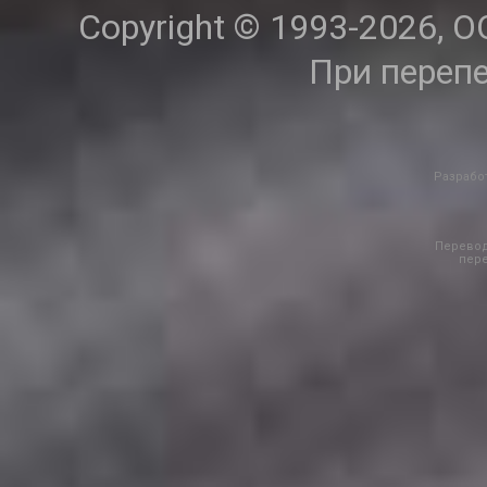
 хозяйства.
Copyright © 1993-2026, 
При переп
Разработ
Перевод
пере