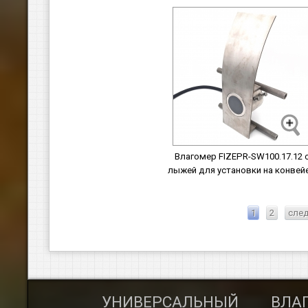
Влагомер FIZEPR-SW100.17.12 
лыжей для установки на конвей
1
2
след
ГОМЕР
УНИВЕРСАЛЬНЫЙ
ВЛА