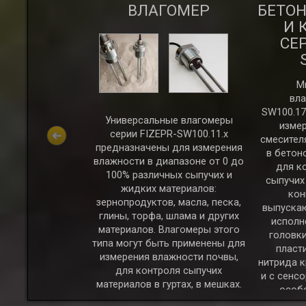
УЧИХ
ВЛАГОМЕР
БЕТО
РИАЛОВ
И 
СЕР
М
вла
SW100.17
Универсальные влагомеры
изме
серии FIZEPR-SW100.11.х
ерии FIZEPR-
смесителя
предназначены для измерения
едназначены для
в бетон
влажности в диапазоне от 0 до
жности сыпучих
для к
100% различных сыпучих и
 в бункерах,
сыпучих
жидких материалов:
на конвейерах.
кон
зернопродуктов, масла, песка,
выпускаю
ые материалы:
глины, торфа, шлама и других
исполн
к, силикатная
материалов. Влагомеры этого
головки
й уголь (в т.ч.
типа могут быть применены для
пласт
глина, руда,
измерения влажности почвы,
нитрида к
илки и щепа, а
для контроля сыпучих
и с сенс
м, зерно, мука,
материалов в гуртах, в мешках.
особо
угие продукты
(вари